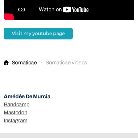
Visit my youtube page
Somaticae
Somaticae videos
Amédée De Murcia
Bandcamp
Mastodon
Instagram