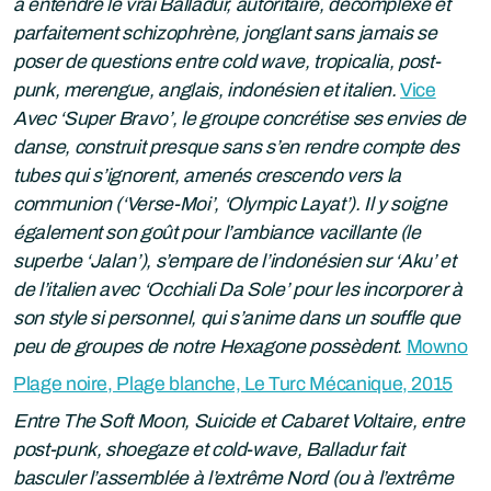
à entendre le vrai Balladur, autoritaire, décomplexé et
parfaitement schizophrène, jonglant sans jamais se
poser de questions entre cold wave, tropicalia, post-
punk, merengue, anglais, indonésien et italien.
Vice
Avec ‘Super Bravo’, le groupe concrétise ses envies de
danse, construit presque sans s’en rendre compte des
tubes qui s’ignorent, amenés crescendo vers la
communion (‘Verse-Moi’, ‘Olympic Layat’). Il y soigne
également son goût pour l’ambiance vacillante (le
superbe ‘Jalan’), s’empare de l’indonésien sur ‘Aku’ et
de l’italien avec ‘Occhiali Da Sole’ pour les incorporer à
son style si personnel, qui s’anime dans un souffle que
peu de groupes de notre Hexagone possèdent.
Mowno
Plage noire, Plage blanche, Le Turc Mécanique, 2015
Entre The Soft Moon, Suicide et Cabaret Voltaire, entre
post-punk, shoegaze et cold-wave, Balladur fait
basculer l’assemblée à l’extrême Nord (ou à l’extrême